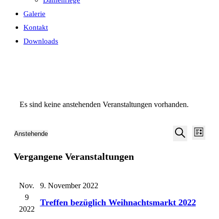
Damenriege
Galerie
Kontakt
Downloads
Es sind keine anstehenden Veranstaltungen vorhanden.
Veran
Veranstalt
Anstehende
Liste
Ansic
Suche
Datum
Suche
Navig
Vergangene Veranstaltungen
wählen.
und
Ansichten,
Navigation
Nov.
9. November 2022
9
Treffen bezüglich Weihnachtsmarkt 2022
2022